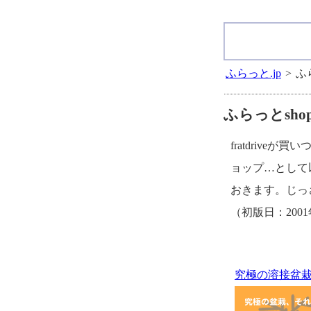
ふらっと.jp
>
ふ
ふらっとsho
fratdriv
ョップ…として
おきます。じっ
（初版日：2001
究極の溶接盆