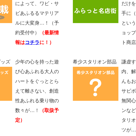
によって、ワビ・サ
だけを
ビあふるるマテリア
手に（
ルに大変身…！（予
という
約受付中）
（最新情
ョップ
報は
コチラ
に！）
ト商店
グッズ
少年の心を持った遊
希少スタリオン部品
謙虚す
び心あふれる大人の
内、解
ハートをぐっととら
んもお
えて離さない、創造
サビボ
性あふれる乗り物の
無関心
数々が…！
（取扱予
ンなど
定）
タリオ
ツが…