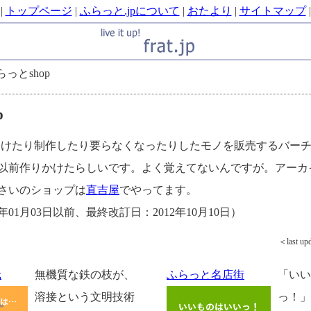
|
トップページ
|
ふらっと.jpについて
|
おたより
|
サイトマップ
|
らっとshop
p
eが買いつけたり制作したり要らなくなったりしたモノを販売するバ
以前作りかけたらしいです。よく覚えてないんですが。アーカ
さいのショップは
直吉屋
でやってます。
年01月03日以前、最終改訂日：2012年10月10日）
＜last up
栽
無機質な鉄の枝が、
ふらっと名店街
「いい
溶接という文明技術
っ！」